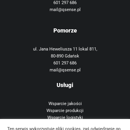
601 297 686
mail@qsense.pl
Pomorze
ul. Jana Heweliusza 11 lokal 811,
80-890 Gdańsk
601 297 686
mail@qsense.pl
Usługi
Wsparcie jakości
Wsparcie produkcji
Wsparcie logistyki
Outsourcing
Ten serwis wykorzystuje pliki cookies, zaś odwiedzanie go